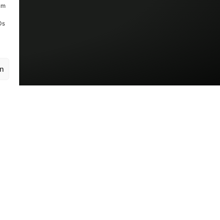
um
Ds
en