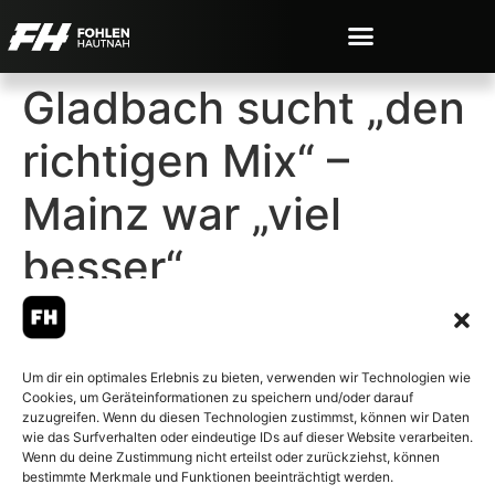
Gladbach sucht „den
richtigen Mix“ –
Mainz war „viel
besser“
Um dir ein optimales Erlebnis zu bieten, verwenden wir Technologien wie
Cookies, um Geräteinformationen zu speichern und/oder darauf
© 2007-2026 Fohlen-Hautnah.de
zuzugreifen. Wenn du diesen Technologien zustimmst, können wir Daten
– Alle rechte vorbehalten.
wie das Surfverhalten oder eindeutige IDs auf dieser Website verarbeiten.
Wenn du deine Zustimmung nicht erteilst oder zurückziehst, können
Fohlen-Hautnah.de ist ein
bestimmte Merkmale und Funktionen beeinträchtigt werden.
offiziell eingetragenes Magazin