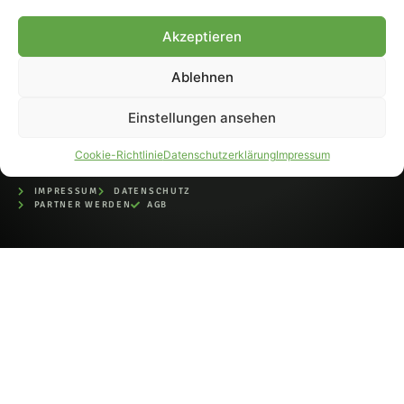
bei der Deutschen
Nationalbibliothek (ISSN 1868-
Akzeptieren
8233). Nachdruck und
Weiterverarbeitung, auch
Ablehnen
auszugsweise, nur mit
Genehmigung.
Einstellungen ansehen
Cookie-Richtlinie
Datenschutzerklärung
Impressum
IMPRESSUM
DATENSCHUTZ
PARTNER WERDEN
AGB