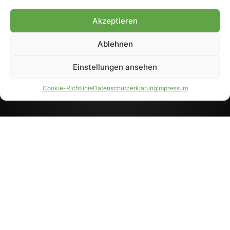
8233). Nachdruck und
Weiterverarbeitung, auch
Akzeptieren
auszugsweise, nur mit
Genehmigung.
Ablehnen
Einstellungen ansehen
IMPRESSUM
DATENSCHUTZ
Cookie-Richtlinie
Datenschutzerklärung
Impressum
PARTNER WERDEN
AGB