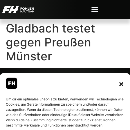
Gladbach testet
gegen Preußen
Münster
© 2007-2026 Fohlen-Hautnah.de
Um dir ein optimales Erlebnis zu bieten, verwenden wir Technologien wie
– Alle rechte vorbehalten.
Cookies, um Geräteinformationen zu speichern und/oder darauf
Fohlen-Hautnah.de ist ein
zuzugreifen. Wenn du diesen Technologien zustimmst, können wir Daten
offiziell eingetragenes Magazin
wie das Surfverhalten oder eindeutige IDs auf dieser Website verarbeiten.
bei der Deutschen
Wenn du deine Zustimmung nicht erteilst oder zurückziehst, können
Nationalbibliothek (ISSN 1868-
bestimmte Merkmale und Funktionen beeinträchtigt werden.