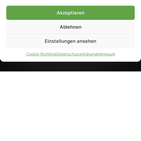
8233). Nachdruck und
Weiterverarbeitung, auch
Akzeptieren
auszugsweise, nur mit
Genehmigung.
Ablehnen
Einstellungen ansehen
IMPRESSUM
DATENSCHUTZ
Cookie-Richtlinie
Datenschutzerklärung
Impressum
PARTNER WERDEN
AGB