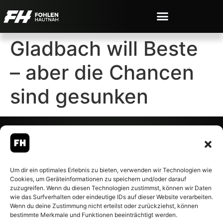
Gladbach will Beste
– aber die Chancen
sind gesunken
© 2007-2026 Fohlen-Hautnah.de
Um dir ein optimales Erlebnis zu bieten, verwenden wir Technologien wie
– Alle rechte vorbehalten.
Cookies, um Geräteinformationen zu speichern und/oder darauf
Fohlen-Hautnah.de ist ein
zuzugreifen. Wenn du diesen Technologien zustimmst, können wir Daten
offiziell eingetragenes Magazin
wie das Surfverhalten oder eindeutige IDs auf dieser Website verarbeiten.
bei der Deutschen
Wenn du deine Zustimmung nicht erteilst oder zurückziehst, können
Nationalbibliothek (ISSN 1868-
bestimmte Merkmale und Funktionen beeinträchtigt werden.