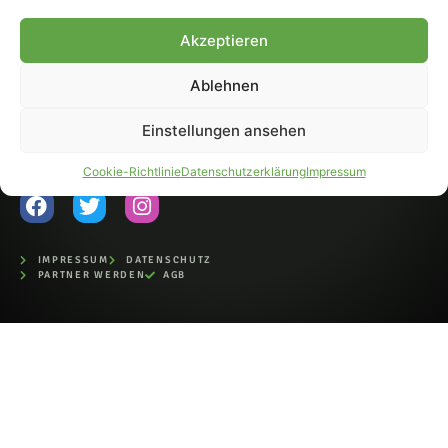
Fohlen-Hautnah.de ist ein
Akzeptieren
offiziell eingetragenes Magazin
bei der Deutschen
Nationalbibliothek (ISSN 1868-
Ablehnen
8233). Nachdruck und
Weiterverarbeitung, auch
Einstellungen ansehen
auszugsweise, nur mit
Genehmigung.
Cookie-Richtlinie
Datenschutzerklärung
Impressum
IMPRESSUM
DATENSCHUTZ
PARTNER WERDEN
AGB