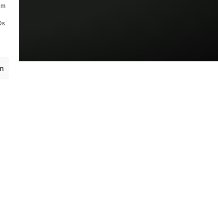
um
Ds
en