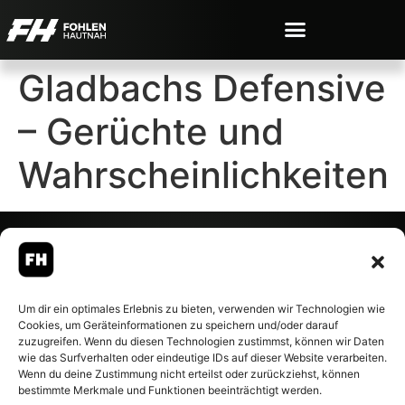
Gladbachs Defensive
– Gerüchte und
Wahrscheinlichkeiten
© 2007-2026 Fohlen-Hautnah.de
Um dir ein optimales Erlebnis zu bieten, verwenden wir Technologien wie
– Alle rechte vorbehalten.
Cookies, um Geräteinformationen zu speichern und/oder darauf
Fohlen-Hautnah.de ist ein
zuzugreifen. Wenn du diesen Technologien zustimmst, können wir Daten
offiziell eingetragenes Magazin
wie das Surfverhalten oder eindeutige IDs auf dieser Website verarbeiten.
bei der Deutschen
Wenn du deine Zustimmung nicht erteilst oder zurückziehst, können
Nationalbibliothek (ISSN 1868-
bestimmte Merkmale und Funktionen beeinträchtigt werden.