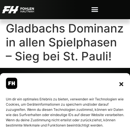
Gladbachs Dominanz
in allen Spielphasen
– Sieg bei St. Pauli!
© 2007-2026 Fohlen-Hautnah.de
Um dir ein optimales Erlebnis zu bieten, verwenden wir Technologien wie
– Alle rechte vorbehalten.
Cookies, um Geräteinformationen zu speichern und/oder darauf
Fohlen-Hautnah.de ist ein
zuzugreifen. Wenn du diesen Technologien zustimmst, können wir Daten
offiziell eingetragenes Magazin
wie das Surfverhalten oder eindeutige IDs auf dieser Website verarbeiten.
bei der Deutschen
Wenn du deine Zustimmung nicht erteilst oder zurückziehst, können
Nationalbibliothek (ISSN 1868-
bestimmte Merkmale und Funktionen beeinträchtigt werden.