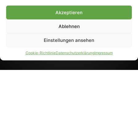
8233). Nachdruck und
Weiterverarbeitung, auch
Akzeptieren
auszugsweise, nur mit
Genehmigung.
Ablehnen
Einstellungen ansehen
IMPRESSUM
DATENSCHUTZ
Cookie-Richtlinie
Datenschutzerklärung
Impressum
PARTNER WERDEN
AGB