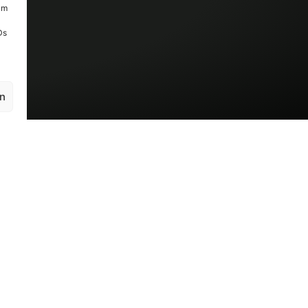
um
Ds
en