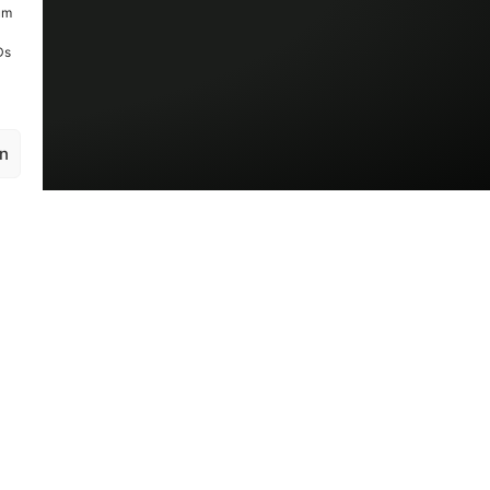
um
Ds
en