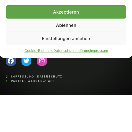
Fohlen-Hautnah.de ist ein
Akzeptieren
offiziell eingetragenes Magazin
bei der Deutschen
Nationalbibliothek (ISSN 1868-
Ablehnen
8233). Nachdruck und
Weiterverarbeitung, auch
Einstellungen ansehen
auszugsweise, nur mit
Genehmigung.
Cookie-Richtlinie
Datenschutzerklärung
Impressum
IMPRESSUM
DATENSCHUTZ
PARTNER WERDEN
AGB