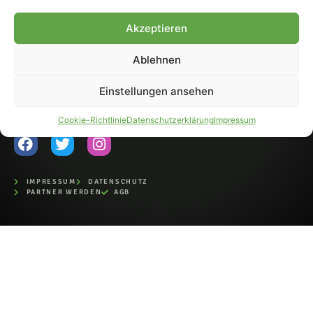
Fohlen-Hautnah.de ist ein
Akzeptieren
offiziell eingetragenes Magazin
bei der Deutschen
Nationalbibliothek (ISSN 1868-
Ablehnen
8233). Nachdruck und
Weiterverarbeitung, auch
Einstellungen ansehen
auszugsweise, nur mit
Genehmigung.
Cookie-Richtlinie
Datenschutzerklärung
Impressum
IMPRESSUM
DATENSCHUTZ
PARTNER WERDEN
AGB