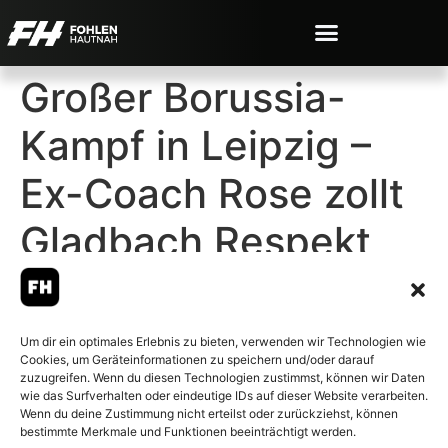
Großer Borussia-
Kampf in Leipzig –
Ex-Coach Rose zollt
Gladbach Respekt
Um dir ein optimales Erlebnis zu bieten, verwenden wir Technologien wie
Cookies, um Geräteinformationen zu speichern und/oder darauf
© 2007-2026 Fohlen-Hautnah.de
zuzugreifen. Wenn du diesen Technologien zustimmst, können wir Daten
– Alle rechte vorbehalten.
wie das Surfverhalten oder eindeutige IDs auf dieser Website verarbeiten.
Wenn du deine Zustimmung nicht erteilst oder zurückziehst, können
Fohlen-Hautnah.de ist ein
bestimmte Merkmale und Funktionen beeinträchtigt werden.
offiziell eingetragenes Magazin