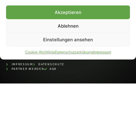
bei der Deutschen
Nationalbibliothek (ISSN 1868-
Akzeptieren
8233). Nachdruck und
Weiterverarbeitung, auch
Ablehnen
auszugsweise, nur mit
Genehmigung.
Einstellungen ansehen
Cookie-Richtlinie
Datenschutzerklärung
Impressum
IMPRESSUM
DATENSCHUTZ
PARTNER WERDEN
AGB