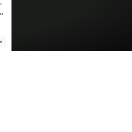
um
Ds
en