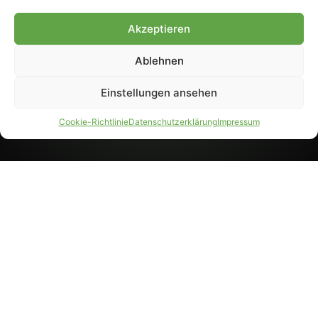
8233). Nachdruck und
Weiterverarbeitung, auch
Akzeptieren
auszugsweise, nur mit
Genehmigung.
Ablehnen
Einstellungen ansehen
IMPRESSUM
DATENSCHUTZ
Cookie-Richtlinie
Datenschutzerklärung
Impressum
PARTNER WERDEN
AGB