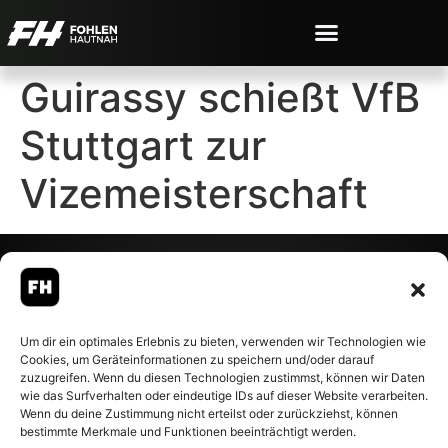
Guirassy schießt VfB
Stuttgart zur
Vizemeisterschaft
© 2007-2026 Fohlen-Hautnah.de
Um dir ein optimales Erlebnis zu bieten, verwenden wir Technologien wie
– Alle rechte vorbehalten.
Cookies, um Geräteinformationen zu speichern und/oder darauf
Fohlen-Hautnah.de ist ein
zuzugreifen. Wenn du diesen Technologien zustimmst, können wir Daten
offiziell eingetragenes Magazin
wie das Surfverhalten oder eindeutige IDs auf dieser Website verarbeiten.
bei der Deutschen
Wenn du deine Zustimmung nicht erteilst oder zurückziehst, können
Nationalbibliothek (ISSN 1868-
bestimmte Merkmale und Funktionen beeinträchtigt werden.