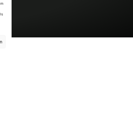
um
Ds
en