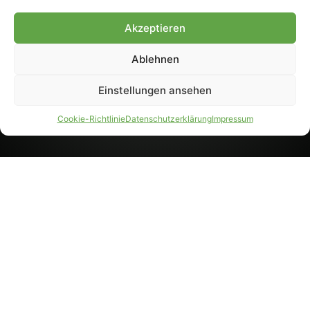
8233). Nachdruck und
Weiterverarbeitung, auch
Akzeptieren
auszugsweise, nur mit
Genehmigung.
Ablehnen
Einstellungen ansehen
IMPRESSUM
DATENSCHUTZ
Cookie-Richtlinie
Datenschutzerklärung
Impressum
PARTNER WERDEN
AGB