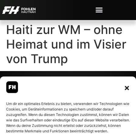
Haiti zur WM – ohne
Heimat und im Visier
von Trump
© 2007-2026 Fohlen-Hautnah.de
Um dir ein optimales Erlebnis zu bieten, verwenden wir Technologien wie
– Alle rechte vorbehalten.
Cookies, um Geräteinformationen zu speichern und/oder darauf
Fohlen-Hautnah.de ist ein
zuzugreifen. Wenn du diesen Technologien zustimmst, können wir Daten
offiziell eingetragenes Magazin
wie das Surfverhalten oder eindeutige IDs auf dieser Website verarbeiten.
bei der Deutschen
Wenn du deine Zustimmung nicht erteilst oder zurückziehst, können
Nationalbibliothek (ISSN 1868-
bestimmte Merkmale und Funktionen beeinträchtigt werden.