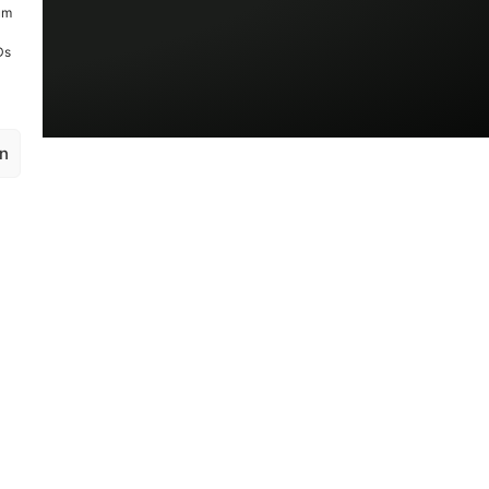
um
Ds
en