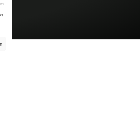
um
Ds
en