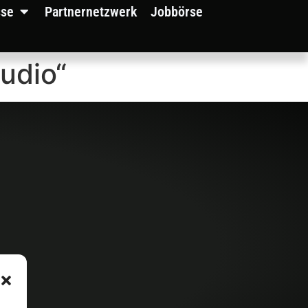
sse
Partnernetzwerk
Jobbörse
udio“