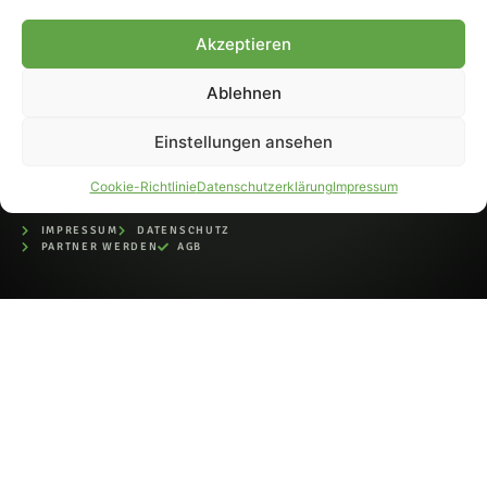
bei der Deutschen
Nationalbibliothek (ISSN 1868-
Akzeptieren
8233). Nachdruck und
Weiterverarbeitung, auch
Ablehnen
auszugsweise, nur mit
Genehmigung.
Einstellungen ansehen
Cookie-Richtlinie
Datenschutzerklärung
Impressum
IMPRESSUM
DATENSCHUTZ
PARTNER WERDEN
AGB