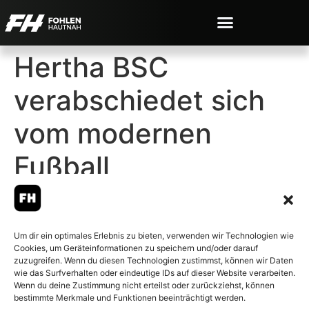
Hertha BSC
verabschiedet sich
vom modernen
Fußball
Um dir ein optimales Erlebnis zu bieten, verwenden wir Technologien wie
Cookies, um Geräteinformationen zu speichern und/oder darauf
© 2007-2026 Fohlen-Hautnah.de
zuzugreifen. Wenn du diesen Technologien zustimmst, können wir Daten
– Alle rechte vorbehalten.
wie das Surfverhalten oder eindeutige IDs auf dieser Website verarbeiten.
Wenn du deine Zustimmung nicht erteilst oder zurückziehst, können
Fohlen-Hautnah.de ist ein
bestimmte Merkmale und Funktionen beeinträchtigt werden.
offiziell eingetragenes Magazin