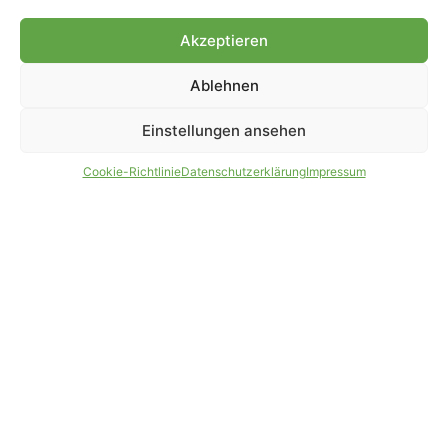
Genehmigung.
Akzeptieren
Ablehnen
IMPRESSUM
DATENSCHUTZ
Einstellungen ansehen
PARTNER WERDEN
AGB
Cookie-Richtlinie
Datenschutzerklärung
Impressum