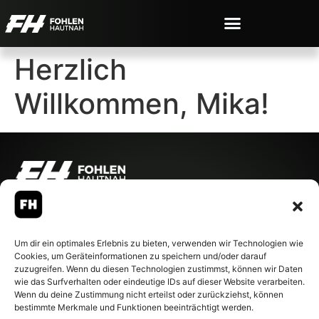
Herzlich
Willkommen, Mika!
© 2007-2026 Fohlen-Hautnah.de
– Alle rechte vorbehalten.
Fohlen-Hautnah.de ist ein
Um dir ein optimales Erlebnis zu bieten, verwenden wir Technologien wie
offiziell eingetragenes Magazin
Cookies, um Geräteinformationen zu speichern und/oder darauf
bei der Deutschen
zuzugreifen. Wenn du diesen Technologien zustimmst, können wir Daten
Nationalbibliothek (ISSN 1868-
wie das Surfverhalten oder eindeutige IDs auf dieser Website verarbeiten.
8233). Nachdruck und
Wenn du deine Zustimmung nicht erteilst oder zurückziehst, können
Weiterverarbeitung, auch
bestimmte Merkmale und Funktionen beeinträchtigt werden.
auszugsweise, nur mit