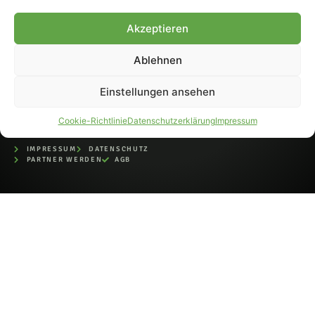
bei der Deutschen
Nationalbibliothek (ISSN 1868-
Akzeptieren
8233). Nachdruck und
Weiterverarbeitung, auch
Ablehnen
auszugsweise, nur mit
Genehmigung.
Einstellungen ansehen
Cookie-Richtlinie
Datenschutzerklärung
Impressum
IMPRESSUM
DATENSCHUTZ
PARTNER WERDEN
AGB