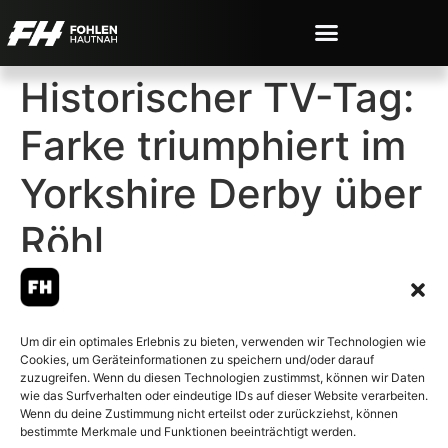
Historischer TV-Tag:
Farke triumphiert im
Yorkshire Derby über
Röhl
Um dir ein optimales Erlebnis zu bieten, verwenden wir Technologien wie
Cookies, um Geräteinformationen zu speichern und/oder darauf
© 2007-2026 Fohlen-Hautnah.de
zuzugreifen. Wenn du diesen Technologien zustimmst, können wir Daten
– Alle rechte vorbehalten.
wie das Surfverhalten oder eindeutige IDs auf dieser Website verarbeiten.
Wenn du deine Zustimmung nicht erteilst oder zurückziehst, können
Fohlen-Hautnah.de ist ein
bestimmte Merkmale und Funktionen beeinträchtigt werden.
offiziell eingetragenes Magazin