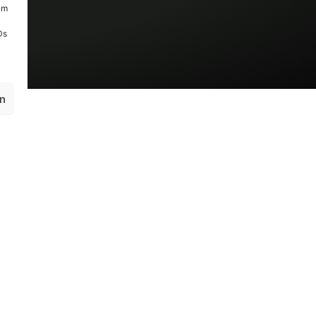
um
Ds
en