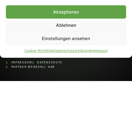
bei der Deutschen
Nationalbibliothek (ISSN 1868-
Akzeptieren
8233). Nachdruck und
Weiterverarbeitung, auch
Ablehnen
auszugsweise, nur mit
Genehmigung.
Einstellungen ansehen
Cookie-Richtlinie
Datenschutzerklärung
Impressum
IMPRESSUM
DATENSCHUTZ
PARTNER WERDEN
AGB