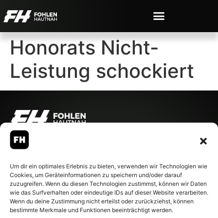
Honorats Nicht-
Leistung schockiert
© 2007-2026 Fohlen-Hautnah.de
– Alle rechte vorbehalten.
Fohlen-Hautnah.de ist ein
Um dir ein optimales Erlebnis zu bieten, verwenden wir Technologien wie
offiziell eingetragenes Magazin
Cookies, um Geräteinformationen zu speichern und/oder darauf
bei der Deutschen
zuzugreifen. Wenn du diesen Technologien zustimmst, können wir Daten
Nationalbibliothek (ISSN 1868-
wie das Surfverhalten oder eindeutige IDs auf dieser Website verarbeiten.
8233). Nachdruck und
Wenn du deine Zustimmung nicht erteilst oder zurückziehst, können
Weiterverarbeitung, auch
bestimmte Merkmale und Funktionen beeinträchtigt werden.
auszugsweise, nur mit