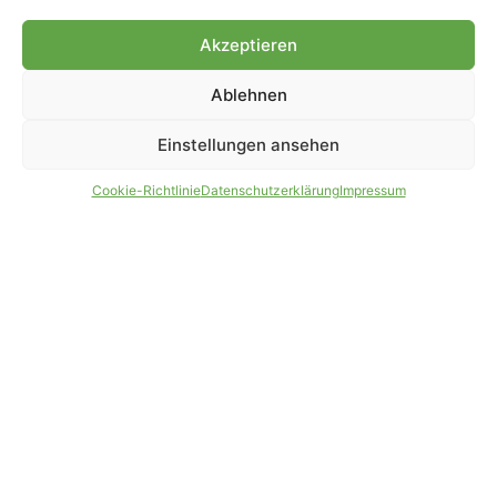
Genehmigung.
Akzeptieren
Ablehnen
IMPRESSUM
DATENSCHUTZ
Einstellungen ansehen
PARTNER WERDEN
AGB
Cookie-Richtlinie
Datenschutzerklärung
Impressum