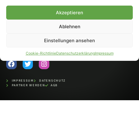
Fohlen-Hautnah.de ist ein
Akzeptieren
offiziell eingetragenes Magazin
bei der Deutschen
Nationalbibliothek (ISSN 1868-
Ablehnen
8233). Nachdruck und
Weiterverarbeitung, auch
Einstellungen ansehen
auszugsweise, nur mit
Genehmigung.
Cookie-Richtlinie
Datenschutzerklärung
Impressum
IMPRESSUM
DATENSCHUTZ
PARTNER WERDEN
AGB