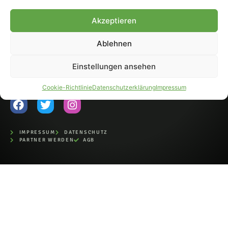
Fohlen-Hautnah.de ist ein
Akzeptieren
offiziell eingetragenes Magazin
bei der Deutschen
Nationalbibliothek (ISSN 1868-
Ablehnen
8233). Nachdruck und
Weiterverarbeitung, auch
Einstellungen ansehen
auszugsweise, nur mit
Genehmigung.
Cookie-Richtlinie
Datenschutzerklärung
Impressum
IMPRESSUM
DATENSCHUTZ
PARTNER WERDEN
AGB