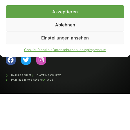
Fohlen-Hautnah.de ist ein
Akzeptieren
offiziell eingetragenes Magazin
bei der Deutschen
Nationalbibliothek (ISSN 1868-
Ablehnen
8233). Nachdruck und
Weiterverarbeitung, auch
Einstellungen ansehen
auszugsweise, nur mit
Genehmigung.
Cookie-Richtlinie
Datenschutzerklärung
Impressum
IMPRESSUM
DATENSCHUTZ
PARTNER WERDEN
AGB