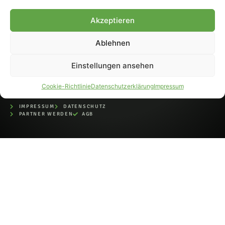
bei der Deutschen
Nationalbibliothek (ISSN 1868-
Akzeptieren
8233). Nachdruck und
Weiterverarbeitung, auch
Ablehnen
auszugsweise, nur mit
Genehmigung.
Einstellungen ansehen
Cookie-Richtlinie
Datenschutzerklärung
Impressum
IMPRESSUM
DATENSCHUTZ
PARTNER WERDEN
AGB