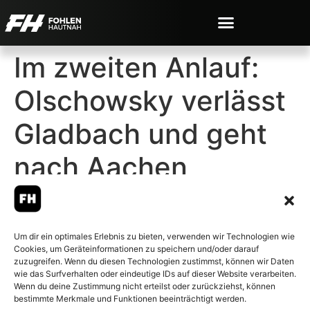
Im zweiten Anlauf:
Olschowsky verlässt
Gladbach und geht
nach Aachen
Um dir ein optimales Erlebnis zu bieten, verwenden wir Technologien wie
Cookies, um Geräteinformationen zu speichern und/oder darauf
© 2007-2026 Fohlen-Hautnah.de
zuzugreifen. Wenn du diesen Technologien zustimmst, können wir Daten
– Alle rechte vorbehalten.
wie das Surfverhalten oder eindeutige IDs auf dieser Website verarbeiten.
Wenn du deine Zustimmung nicht erteilst oder zurückziehst, können
Fohlen-Hautnah.de ist ein
bestimmte Merkmale und Funktionen beeinträchtigt werden.
offiziell eingetragenes Magazin