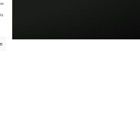
um
Ds
en