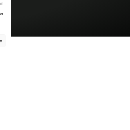
um
Ds
en