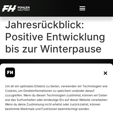
Jahresrückblick:
Positive Entwicklung
bis zur Winterpause
© 2007-2026 Fohlen-Hautnah.de
Um dir ein optimales Erlebnis zu bieten, verwenden wir Technologien wie
– Alle rechte vorbehalten.
Cookies, um Geräteinformationen zu speichern und/oder darauf
Fohlen-Hautnah.de ist ein
zuzugreifen. Wenn du diesen Technologien zustimmst, können wir Daten
offiziell eingetragenes Magazin
wie das Surfverhalten oder eindeutige IDs auf dieser Website verarbeiten.
bei der Deutschen
Wenn du deine Zustimmung nicht erteilst oder zurückziehst, können
Nationalbibliothek (ISSN 1868-
bestimmte Merkmale und Funktionen beeinträchtigt werden.