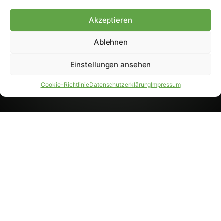
8233). Nachdruck und
Weiterverarbeitung, auch
Akzeptieren
auszugsweise, nur mit
Genehmigung.
Ablehnen
Einstellungen ansehen
IMPRESSUM
DATENSCHUTZ
Cookie-Richtlinie
Datenschutzerklärung
Impressum
PARTNER WERDEN
AGB