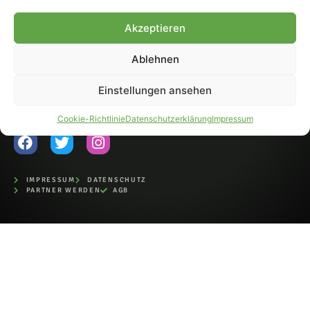
Fohlen-Hautnah.de ist ein
Akzeptieren
offiziell eingetragenes Magazin
bei der Deutschen
Nationalbibliothek (ISSN 1868-
Ablehnen
8233). Nachdruck und
Weiterverarbeitung, auch
Einstellungen ansehen
auszugsweise, nur mit
Genehmigung.
Cookie-Richtlinie
Datenschutzerklärung
Impressum
IMPRESSUM
DATENSCHUTZ
PARTNER WERDEN
AGB