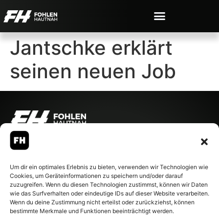
Jantschke erklärt
seinen neuen Job
© 2007-2026 Fohlen-Hautnah.de
– Alle rechte vorbehalten.
Fohlen-Hautnah.de ist ein
Um dir ein optimales Erlebnis zu bieten, verwenden wir Technologien wie
offiziell eingetragenes Magazin
Cookies, um Geräteinformationen zu speichern und/oder darauf
bei der Deutschen
zuzugreifen. Wenn du diesen Technologien zustimmst, können wir Daten
Nationalbibliothek (ISSN 1868-
wie das Surfverhalten oder eindeutige IDs auf dieser Website verarbeiten.
8233). Nachdruck und
Wenn du deine Zustimmung nicht erteilst oder zurückziehst, können
Weiterverarbeitung, auch
bestimmte Merkmale und Funktionen beeinträchtigt werden.
auszugsweise, nur mit