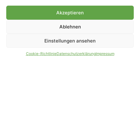
Genehmigung.
Akzeptieren
Ablehnen
IMPRESSUM
DATENSCHUTZ
Einstellungen ansehen
PARTNER WERDEN
AGB
Cookie-Richtlinie
Datenschutzerklärung
Impressum