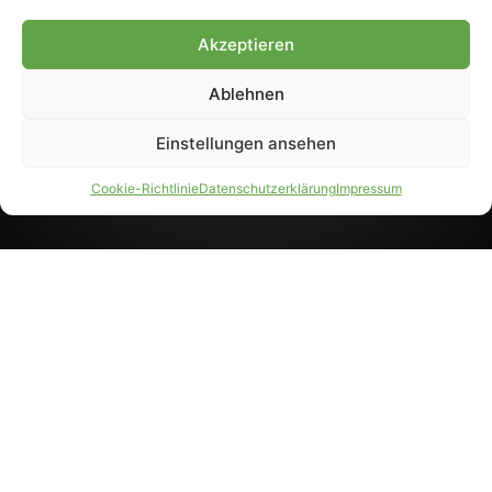
8233). Nachdruck und
Weiterverarbeitung, auch
Akzeptieren
auszugsweise, nur mit
Genehmigung.
Ablehnen
Einstellungen ansehen
IMPRESSUM
DATENSCHUTZ
Cookie-Richtlinie
Datenschutzerklärung
Impressum
PARTNER WERDEN
AGB