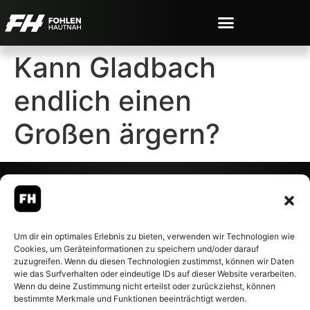
Kann Gladbach
endlich einen
Großen ärgern?
© 2007-2026 Fohlen-Hautnah.de
Um dir ein optimales Erlebnis zu bieten, verwenden wir Technologien wie
– Alle rechte vorbehalten.
Cookies, um Geräteinformationen zu speichern und/oder darauf
Fohlen-Hautnah.de ist ein
zuzugreifen. Wenn du diesen Technologien zustimmst, können wir Daten
offiziell eingetragenes Magazin
wie das Surfverhalten oder eindeutige IDs auf dieser Website verarbeiten.
bei der Deutschen
Wenn du deine Zustimmung nicht erteilst oder zurückziehst, können
Nationalbibliothek (ISSN 1868-
bestimmte Merkmale und Funktionen beeinträchtigt werden.