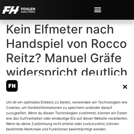
Kein Elfmeter nach
Handspiel von Rocco
Reitz? Manuel Gräfe
widerspricht deutlich
Um dir ein optimales Erlebnis zu bieten, verwenden wir Technologien wie
Cookies, um Geräteinformationen zu speichern und/oder darauf
© 2007-2026 Fohlen-Hautnah.de
zuzugreifen. Wenn du diesen Technologien zustimmst, können wir Daten
– Alle rechte vorbehalten.
wie das Surfverhalten oder eindeutige IDs auf dieser Website verarbeiten.
Wenn du deine Zustimmung nicht erteilst oder zurückziehst, können
Fohlen-Hautnah.de ist ein
bestimmte Merkmale und Funktionen beeinträchtigt werden.
offiziell eingetragenes Magazin