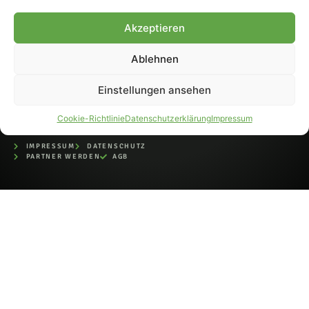
bei der Deutschen
Nationalbibliothek (ISSN 1868-
Akzeptieren
8233). Nachdruck und
Weiterverarbeitung, auch
Ablehnen
auszugsweise, nur mit
Genehmigung.
Einstellungen ansehen
Cookie-Richtlinie
Datenschutzerklärung
Impressum
IMPRESSUM
DATENSCHUTZ
PARTNER WERDEN
AGB