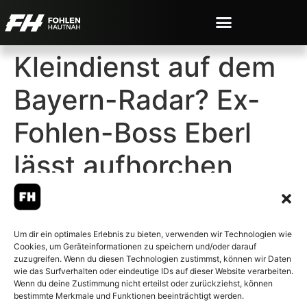
Kleindienst auf dem
Bayern-Radar? Ex-
Fohlen-Boss Eberl
lässt aufhorchen
Um dir ein optimales Erlebnis zu bieten, verwenden wir Technologien wie
Cookies, um Geräteinformationen zu speichern und/oder darauf
© 2007-2026 Fohlen-Hautnah.de
zuzugreifen. Wenn du diesen Technologien zustimmst, können wir Daten
– Alle rechte vorbehalten.
wie das Surfverhalten oder eindeutige IDs auf dieser Website verarbeiten.
Wenn du deine Zustimmung nicht erteilst oder zurückziehst, können
Fohlen-Hautnah.de ist ein
bestimmte Merkmale und Funktionen beeinträchtigt werden.
offiziell eingetragenes Magazin