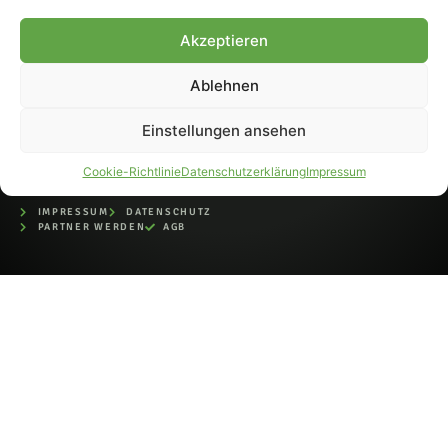
bei der Deutschen
Nationalbibliothek (ISSN 1868-
Akzeptieren
8233). Nachdruck und
Weiterverarbeitung, auch
Ablehnen
auszugsweise, nur mit
Genehmigung.
Einstellungen ansehen
Cookie-Richtlinie
Datenschutzerklärung
Impressum
IMPRESSUM
DATENSCHUTZ
PARTNER WERDEN
AGB