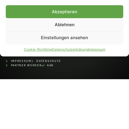
bei der Deutschen
Nationalbibliothek (ISSN 1868-
Akzeptieren
8233). Nachdruck und
Weiterverarbeitung, auch
Ablehnen
auszugsweise, nur mit
Genehmigung.
Einstellungen ansehen
Cookie-Richtlinie
Datenschutzerklärung
Impressum
IMPRESSUM
DATENSCHUTZ
PARTNER WERDEN
AGB