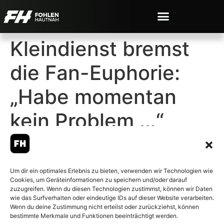
Kleindienst bremst
die Fan-Euphorie:
„Habe momentan
kein Problem …“
Um dir ein optimales Erlebnis zu bieten, verwenden wir Technologien wie
Cookies, um Geräteinformationen zu speichern und/oder darauf
© 2007-2026 Fohlen-Hautnah.de
zuzugreifen. Wenn du diesen Technologien zustimmst, können wir Daten
– Alle rechte vorbehalten.
wie das Surfverhalten oder eindeutige IDs auf dieser Website verarbeiten.
Wenn du deine Zustimmung nicht erteilst oder zurückziehst, können
Fohlen-Hautnah.de ist ein
bestimmte Merkmale und Funktionen beeinträchtigt werden.
offiziell eingetragenes Magazin