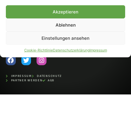
Fohlen-Hautnah.de ist ein
Akzeptieren
offiziell eingetragenes Magazin
bei der Deutschen
Nationalbibliothek (ISSN 1868-
Ablehnen
8233). Nachdruck und
Weiterverarbeitung, auch
Einstellungen ansehen
auszugsweise, nur mit
Genehmigung.
Cookie-Richtlinie
Datenschutzerklärung
Impressum
IMPRESSUM
DATENSCHUTZ
PARTNER WERDEN
AGB