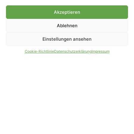
Genehmigung.
Akzeptieren
Ablehnen
IMPRESSUM
DATENSCHUTZ
Einstellungen ansehen
PARTNER WERDEN
AGB
Cookie-Richtlinie
Datenschutzerklärung
Impressum