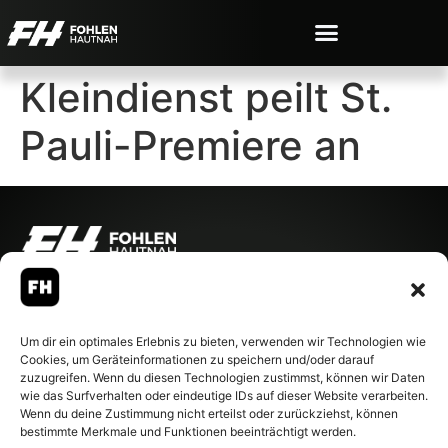
Kleindienst peilt St.
Pauli-Premiere an
© 2007-2026 Fohlen-Hautnah.de
– Alle rechte vorbehalten.
Fohlen-Hautnah.de ist ein
Um dir ein optimales Erlebnis zu bieten, verwenden wir Technologien wie
offiziell eingetragenes Magazin
Cookies, um Geräteinformationen zu speichern und/oder darauf
bei der Deutschen
zuzugreifen. Wenn du diesen Technologien zustimmst, können wir Daten
Nationalbibliothek (ISSN 1868-
wie das Surfverhalten oder eindeutige IDs auf dieser Website verarbeiten.
8233). Nachdruck und
Wenn du deine Zustimmung nicht erteilst oder zurückziehst, können
Weiterverarbeitung, auch
bestimmte Merkmale und Funktionen beeinträchtigt werden.
auszugsweise, nur mit