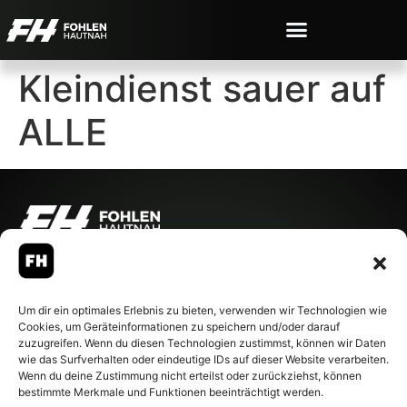
Kleindienst sauer auf
ALLE
© 2007-2026 Fohlen-Hautnah.de
– Alle rechte vorbehalten.
Fohlen-Hautnah.de ist ein
Um dir ein optimales Erlebnis zu bieten, verwenden wir Technologien wie
offiziell eingetragenes Magazin
Cookies, um Geräteinformationen zu speichern und/oder darauf
bei der Deutschen
zuzugreifen. Wenn du diesen Technologien zustimmst, können wir Daten
Nationalbibliothek (ISSN 1868-
wie das Surfverhalten oder eindeutige IDs auf dieser Website verarbeiten.
8233). Nachdruck und
Wenn du deine Zustimmung nicht erteilst oder zurückziehst, können
Weiterverarbeitung, auch
bestimmte Merkmale und Funktionen beeinträchtigt werden.
auszugsweise, nur mit