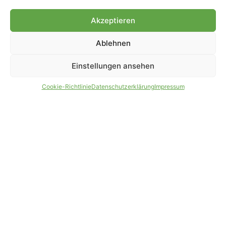
Genehmigung.
Akzeptieren
Ablehnen
IMPRESSUM
DATENSCHUTZ
Einstellungen ansehen
PARTNER WERDEN
AGB
Cookie-Richtlinie
Datenschutzerklärung
Impressum