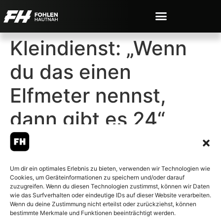
Kleindienst: „Wenn
du das einen
Elfmeter nennst,
dann gibt es 24“
Um dir ein optimales Erlebnis zu bieten, verwenden wir Technologien wie
Cookies, um Geräteinformationen zu speichern und/oder darauf
© 2007-2026 Fohlen-Hautnah.de
zuzugreifen. Wenn du diesen Technologien zustimmst, können wir Daten
– Alle rechte vorbehalten.
wie das Surfverhalten oder eindeutige IDs auf dieser Website verarbeiten.
Wenn du deine Zustimmung nicht erteilst oder zurückziehst, können
Fohlen-Hautnah.de ist ein
bestimmte Merkmale und Funktionen beeinträchtigt werden.
offiziell eingetragenes Magazin