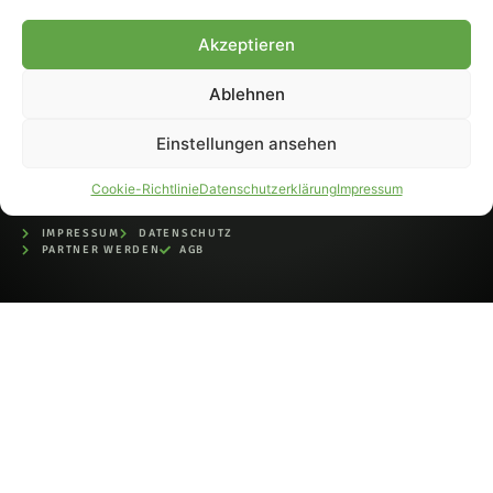
bei der Deutschen
Nationalbibliothek (ISSN 1868-
Akzeptieren
8233). Nachdruck und
Weiterverarbeitung, auch
Ablehnen
auszugsweise, nur mit
Genehmigung.
Einstellungen ansehen
Cookie-Richtlinie
Datenschutzerklärung
Impressum
IMPRESSUM
DATENSCHUTZ
PARTNER WERDEN
AGB