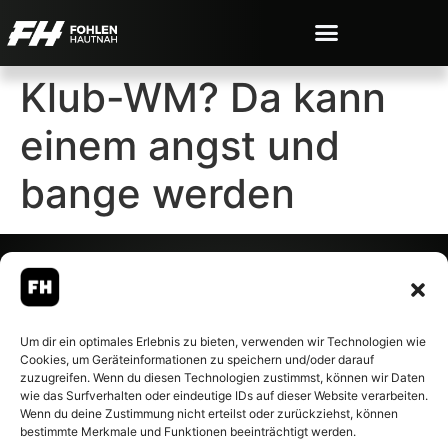
Klub-WM? Da kann
einem angst und
bange werden
© 2007-2026 Fohlen-Hautnah.de
Um dir ein optimales Erlebnis zu bieten, verwenden wir Technologien wie
– Alle rechte vorbehalten.
Cookies, um Geräteinformationen zu speichern und/oder darauf
Fohlen-Hautnah.de ist ein
zuzugreifen. Wenn du diesen Technologien zustimmst, können wir Daten
offiziell eingetragenes Magazin
wie das Surfverhalten oder eindeutige IDs auf dieser Website verarbeiten.
bei der Deutschen
Wenn du deine Zustimmung nicht erteilst oder zurückziehst, können
Nationalbibliothek (ISSN 1868-
bestimmte Merkmale und Funktionen beeinträchtigt werden.