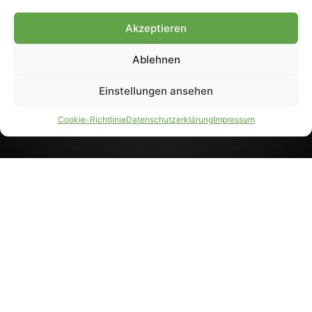
8233). Nachdruck und
Weiterverarbeitung, auch
Akzeptieren
auszugsweise, nur mit
Genehmigung.
Ablehnen
Einstellungen ansehen
IMPRESSUM
DATENSCHUTZ
Cookie-Richtlinie
Datenschutzerklärung
Impressum
PARTNER WERDEN
AGB