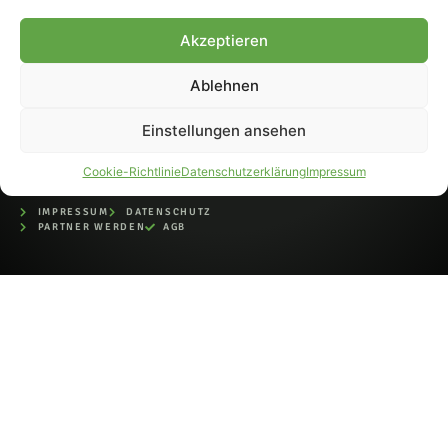
bei der Deutschen
Nationalbibliothek (ISSN 1868-
Akzeptieren
8233). Nachdruck und
Weiterverarbeitung, auch
Ablehnen
auszugsweise, nur mit
Genehmigung.
Einstellungen ansehen
Cookie-Richtlinie
Datenschutzerklärung
Impressum
IMPRESSUM
DATENSCHUTZ
PARTNER WERDEN
AGB