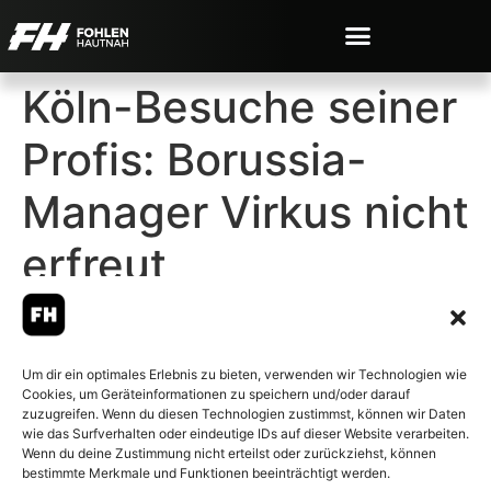
Köln-Besuche seiner
Profis: Borussia-
Manager Virkus nicht
erfreut
Um dir ein optimales Erlebnis zu bieten, verwenden wir Technologien wie
Cookies, um Geräteinformationen zu speichern und/oder darauf
© 2007-2026 Fohlen-Hautnah.de
zuzugreifen. Wenn du diesen Technologien zustimmst, können wir Daten
– Alle rechte vorbehalten.
wie das Surfverhalten oder eindeutige IDs auf dieser Website verarbeiten.
Wenn du deine Zustimmung nicht erteilst oder zurückziehst, können
Fohlen-Hautnah.de ist ein
bestimmte Merkmale und Funktionen beeinträchtigt werden.
offiziell eingetragenes Magazin