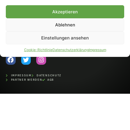
Fohlen-Hautnah.de ist ein
Akzeptieren
offiziell eingetragenes Magazin
bei der Deutschen
Nationalbibliothek (ISSN 1868-
Ablehnen
8233). Nachdruck und
Weiterverarbeitung, auch
Einstellungen ansehen
auszugsweise, nur mit
Genehmigung.
Cookie-Richtlinie
Datenschutzerklärung
Impressum
IMPRESSUM
DATENSCHUTZ
PARTNER WERDEN
AGB