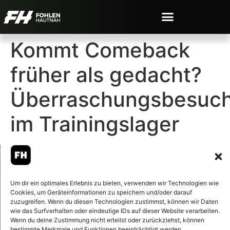
Kommt Comeback
früher als gedacht?
Überraschungsbesuc
im Trainingslager
Um dir ein optimales Erlebnis zu bieten, verwenden wir Technologien wie
Cookies, um Geräteinformationen zu speichern und/oder darauf
© 2007-2026 Fohlen-Hautnah.de
– Alle rechte vorbehalten.
zuzugreifen. Wenn du diesen Technologien zustimmst, können wir Daten
wie das Surfverhalten oder eindeutige IDs auf dieser Website verarbeiten.
Fohlen-Hautnah.de ist ein
Wenn du deine Zustimmung nicht erteilst oder zurückziehst, können
offiziell eingetragenes Magazin
bestimmte Merkmale und Funktionen beeinträchtigt werden.