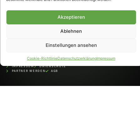
bei der Deutschen
Nationalbibliothek (ISSN 1868-
8233). Nachdruck und
Akzeptieren
Weiterverarbeitung, auch
auszugsweise, nur mit
Ablehnen
Genehmigung.
Einstellungen ansehen
Cookie-Richtlinie
Datenschutzerklärung
Impressum
IMPRESSUM
DATENSCHUTZ
PARTNER WERDEN
AGB