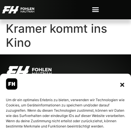
Kramer kommt ins
Kino
© 2007-2026 Fohlen-Hautnah.de
– Alle rechte vorbehalten.
Fohlen-Hautnah.de ist ein
Um dir ein optimales Erlebnis zu bieten, verwenden wir Technologien wie
offiziell eingetragenes Magazin
Cookies, um Geräteinformationen zu speichern und/oder darauf
bei der Deutschen
zuzugreifen. Wenn du diesen Technologien zustimmst, können wir Daten
Nationalbibliothek (ISSN 1868-
wie das Surfverhalten oder eindeutige IDs auf dieser Website verarbeiten.
8233). Nachdruck und
Wenn du deine Zustimmung nicht erteilst oder zurückziehst, können
Weiterverarbeitung, auch
bestimmte Merkmale und Funktionen beeinträchtigt werden.
auszugsweise, nur mit