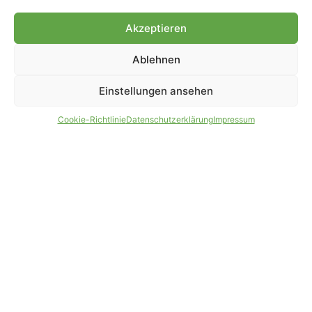
Genehmigung.
Akzeptieren
Ablehnen
IMPRESSUM
DATENSCHUTZ
Einstellungen ansehen
PARTNER WERDEN
AGB
Cookie-Richtlinie
Datenschutzerklärung
Impressum