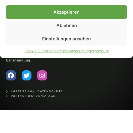
© 2007-2026 Fohlen-Hautnah.de
Akzeptieren
– Alle rechte vorbehalten.
Fohlen-Hautnah.de ist ein
Ablehnen
offiziell eingetragenes Magazin
bei der Deutschen
Nationalbibliothek (ISSN 1868-
Einstellungen ansehen
8233). Nachdruck und
Weiterverarbeitung, auch
Cookie-Richtlinie
Datenschutzerklärung
Impressum
auszugsweise, nur mit
Genehmigung.
IMPRESSUM
DATENSCHUTZ
PARTNER WERDEN
AGB