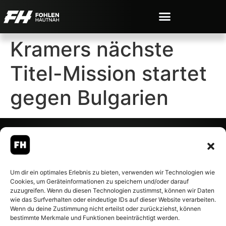
Kramers nächste
Titel-Mission startet
gegen Bulgarien
© 2007-2026 Fohlen-Hautnah.de
Um dir ein optimales Erlebnis zu bieten, verwenden wir Technologien wie
– Alle rechte vorbehalten.
Cookies, um Geräteinformationen zu speichern und/oder darauf
Fohlen-Hautnah.de ist ein
zuzugreifen. Wenn du diesen Technologien zustimmst, können wir Daten
offiziell eingetragenes Magazin
wie das Surfverhalten oder eindeutige IDs auf dieser Website verarbeiten.
bei der Deutschen
Wenn du deine Zustimmung nicht erteilst oder zurückziehst, können
Nationalbibliothek (ISSN 1868-
bestimmte Merkmale und Funktionen beeinträchtigt werden.