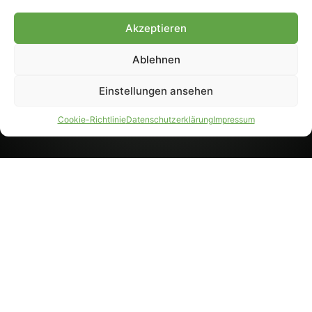
8233). Nachdruck und
Weiterverarbeitung, auch
Akzeptieren
auszugsweise, nur mit
Genehmigung.
Ablehnen
Einstellungen ansehen
IMPRESSUM
DATENSCHUTZ
Cookie-Richtlinie
Datenschutzerklärung
Impressum
PARTNER WERDEN
AGB