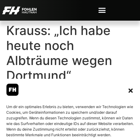
Krauss: „Ich habe
heute noch
Albträume wegen
Dortmund“
Um dir ein optimales Erlebnis zu bieten, verwenden wir Technologien wie
Cookies, um Geräteinformationen zu speichern und/oder darauf
© 2007-2026 Fohlen-Hautnah.de
zuzugreifen. Wenn du diesen Technologien zustimmst, können wir Daten
– Alle rechte vorbehalten.
wie das Surfverhalten oder eindeutige IDs auf dieser Website verarbeiten.
Wenn du deine Zustimmung nicht erteilst oder zurückziehst, können
Fohlen-Hautnah.de ist ein
bestimmte Merkmale und Funktionen beeinträchtigt werden.
offiziell eingetragenes Magazin