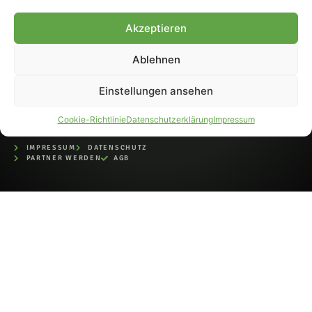
bei der Deutschen
Nationalbibliothek (ISSN 1868-
Akzeptieren
8233). Nachdruck und
Weiterverarbeitung, auch
Ablehnen
auszugsweise, nur mit
Genehmigung.
Einstellungen ansehen
Cookie-Richtlinie
Datenschutzerklärung
Impressum
IMPRESSUM
DATENSCHUTZ
PARTNER WERDEN
AGB